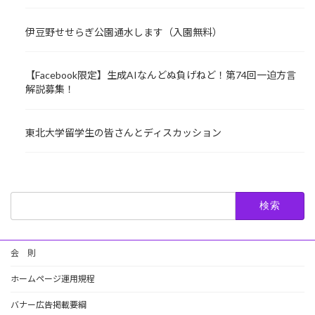
伊豆野せせらぎ公園通水します（入園無料）
【Facebook限定】生成AIなんどぬ負げねど！第74回一迫方言
解説募集！
東北大学留学生の皆さんとディスカッション
検
索:
会 則
ホームページ運用規程
バナー広告掲載要綱