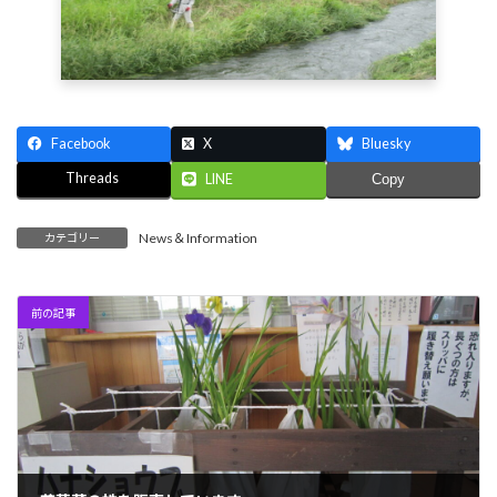
Facebook
X
Bluesky
Threads
LINE
Copy
News＆Information
カテゴリー
前の記事