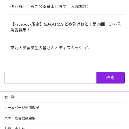
伊豆野せせらぎ公園通水します（入園無料）
【Facebook限定】生成AIなんどぬ負げねど！第74回一迫方言
解説募集！
東北大学留学生の皆さんとディスカッション
検
索:
会 則
ホームページ運用規程
バナー広告掲載要綱
お問い合わせ