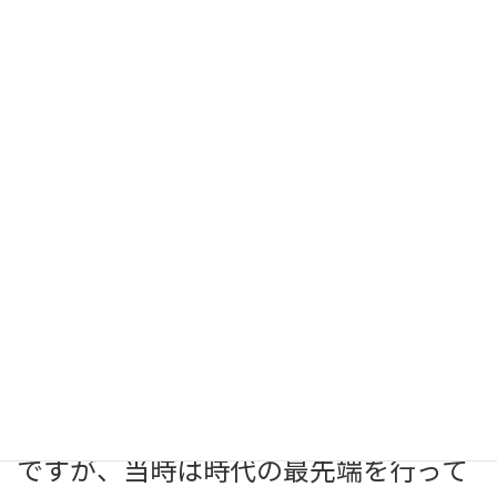
さて、今から30年ほど前に一迫町内
全戸に配布された旧一迫町のプロモー
ションビデオ「ステキ実感！一迫漫
歩」をｍｐ４に変換し、YouTube「い
ちはさまチャンネル」にアップロード
しましたので、ご覧いただければ幸い
です。
ステキ実感！一迫漫歩・・・今思え
ば何ともエキセントリックなフレーズ
ですが、当時は時代の最先端を行って