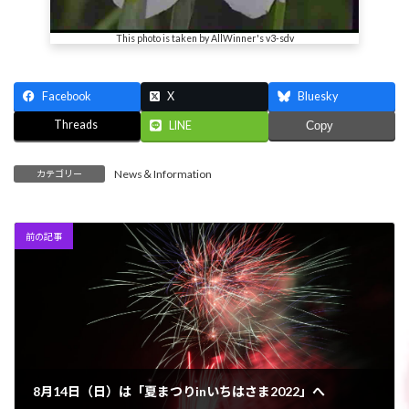
This photo is taken by AllWinner's v3-sdv
Facebook
X
Bluesky
Threads
LINE
Copy
News＆Information
カテゴリー
前の記事
8月14日（日）は「夏まつりinいちはさま2022」へ