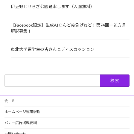
伊豆野せせらぎ公園通水します（入園無料）
【Facebook限定】生成AIなんどぬ負げねど！第74回一迫方言
解説募集！
東北大学留学生の皆さんとディスカッション
検
索:
会 則
ホームページ運用規程
バナー広告掲載要綱
お問い合わせ