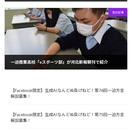
2022年7月28日
次の記事
一迫商業高校「eスポーツ部」が河北新報朝刊で紹介
2022年8月1日
【Facebook限定】生成AIなんどぬ負げねど！第76回一迫方言
解説募集！
【Facebook限定】生成AIなんどぬ負げねど！第75回一迫方言
解説募集！