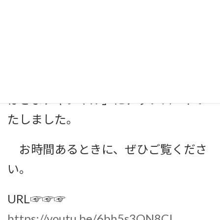
さて、一迫の歴史物語シリーズ第２
弾として、現在は姫松館森林公園とし
て整備されている姫松館城址にまつわ
る物語を紙芝居形式でyou tube「いち
はさまチャンネル」にアップロードい
たしました。
お時間あるときに、ぜひご覧くださ
い。
URL☞☞☞
https://youtu.be/6bh5s3ON8CI