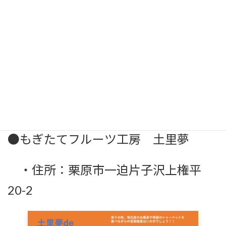
ださい。
・日時 令和4年10月9日（日曜日）
11：00～15：00
・出演：ひでれおんグループ、ナチ
ュラリズム、夕顔B、いずみ＆かず坊
●もぎたてフルーツ工房 土里夢
・住所：栗原市一迫片子沢上権平
20-2