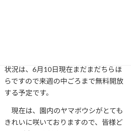
県仙台市青葉区芋沢川前）
⑥早川流 清水目鹿踊保存会（宮
城県栗原市一迫）
なお、あやめ園のハナショウブ開花
状況は、6月10日現在まだまだちらほ
らですので来週の中ごろまで無料開放
する予定です。
現在は、園内のヤマボウシがとても
きれいに咲いておりますので、皆様ど