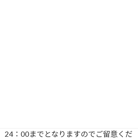
お題「すずくたま」
使用例 「すずくたまだがら、あっち
ゃいってろ」です。
回答は、Facebook当該ページコメン
ト欄に書き込みください。お題に対
し、その語源などより詳しい解説がベ
ストアンサーに近づきます。
今回の締め切りは、10月22日（日）
24：00までとなりますのでご留意くだ