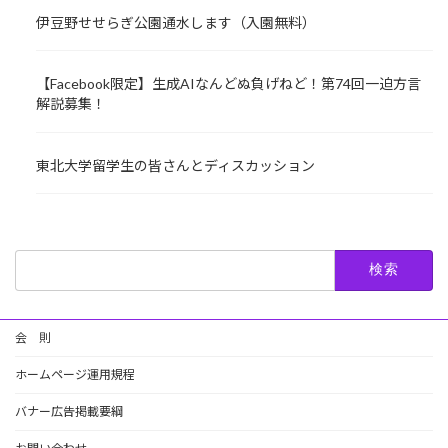
伊豆野せせらぎ公園通水します（入園無料）
【Facebook限定】生成AIなんどぬ負げねど！第74回一迫方言
解説募集！
東北大学留学生の皆さんとディスカッション
検
索:
会 則
ホームページ運用規程
バナー広告掲載要綱