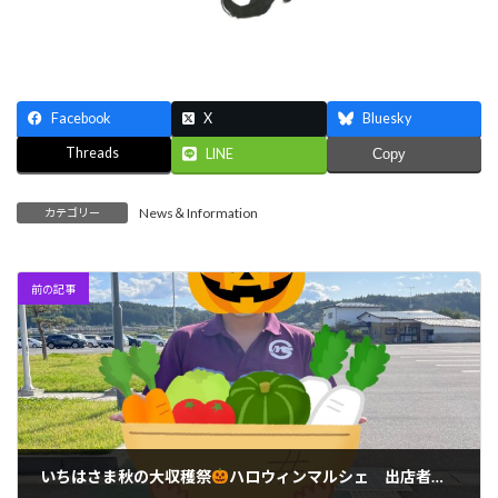
Facebook
X
Bluesky
Threads
LINE
Copy
News＆Information
カテゴリー
前の記事
いちはさま秋の大収穫祭
ハロウィンマルシェ 出店者並びに出演者決定！