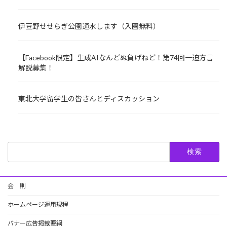
伊豆野せせらぎ公園通水します（入園無料）
【Facebook限定】生成AIなんどぬ負げねど！第74回一迫方言
解説募集！
東北大学留学生の皆さんとディスカッション
検
索:
会 則
ホームページ運用規程
バナー広告掲載要綱