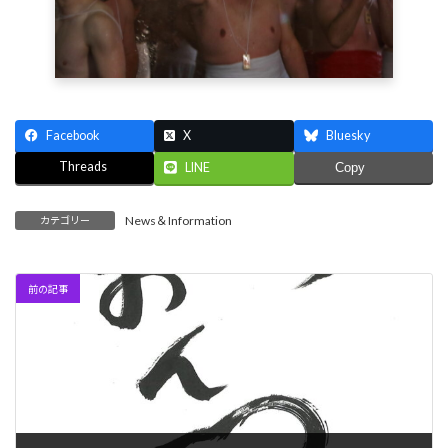
Facebook
X
Bluesky
Threads
LINE
Copy
News＆Information
カテゴリー
前の記事