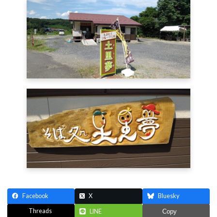
Facebook
X
Bluesky
Threads
LINE
Copy