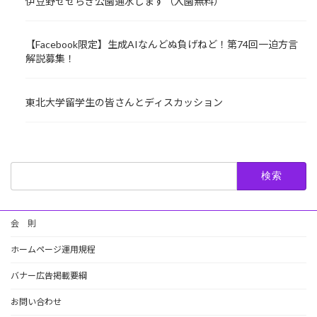
伊豆野せせらぎ公園通水します（入園無料）
【Facebook限定】生成AIなんどぬ負げねど！第74回一迫方言
解説募集！
東北大学留学生の皆さんとディスカッション
検
索:
会 則
ホームページ運用規程
バナー広告掲載要綱
お問い合わせ