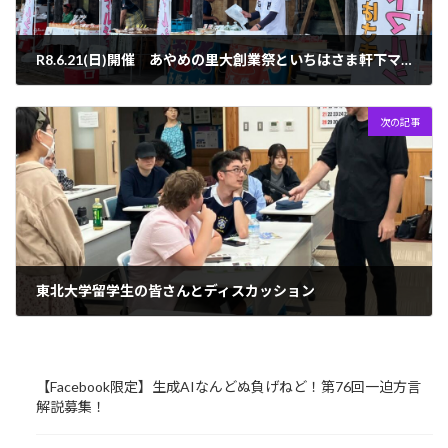
R8.6.21(日)開催 あやめの里大創業祭といちはさま軒下マルシェ
2026年6月18日
次の記事
東北大学留学生の皆さんとディスカッション
2026年7月2日
【Facebook限定】生成AIなんどぬ負げねど！第76回一迫方言
解説募集！