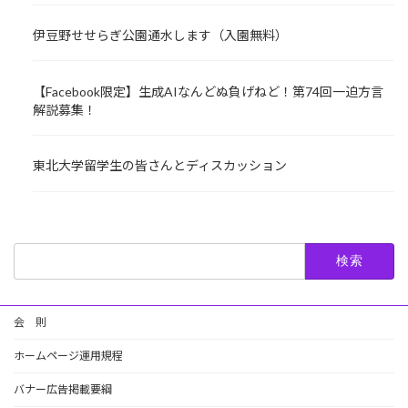
伊豆野せせらぎ公園通水します（入園無料）
【Facebook限定】生成AIなんどぬ負げねど！第74回一迫方言
解説募集！
東北大学留学生の皆さんとディスカッション
検
索:
会 則
ホームページ運用規程
バナー広告掲載要綱