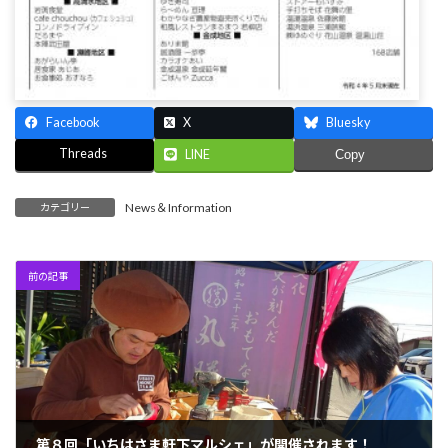
Facebook
X
Bluesky
Threads
LINE
Copy
News＆Information
カテゴリー
前の記事
第８回「いちはさま軒下マルシェ」が開催されます！