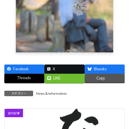
Facebook
X
Bluesky
Threads
LINE
Copy
News＆Information
カテゴリー
前の記事