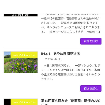
介されました
2022年6月3日
令和４年６月３日発行の河北新報１５面で、
一迫中町の能面師・菅原夢玄さんの活動が紹介
されました。 記事全文は画像のとおりです
が、オンラインニュースでも紹介されておりま
す。 該当ページはこちら☟☟☟ https:// […]
続きを読む
R4.6.1 あやめ園開花状況
News＆Information
2022年6月1日
本日の開花状況です。 一部キショウブとジ
ャーマンアイリスが開花しておりますが、当園
の主役である花菖蒲はあと１週間くらいかかり
そうです。
続きを読む
第15回夢玄面友会「能面展」開催のお知
News＆Information