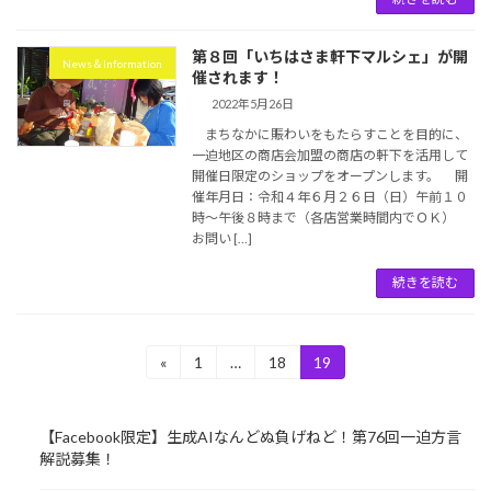
第８回「いちはさま軒下マルシェ」が開
News＆Information
催されます！
2022年5月26日
まちなかに賑わいをもたらすことを目的に、
一迫地区の商店会加盟の商店の軒下を活用して
開催日限定のショップをオープンします。 開
催年月日：令和４年６月２６日（日）午前１０
時～午後８時まで（各店営業時間内でＯＫ）
お問い […]
続きを読む
投
«
1
…
18
19
固
固
固
定
定
定
稿
ペ
ペ
ペ
ー
ー
ー
の
【Facebook限定】生成AIなんどぬ負げねど！第76回一迫方言
ジ
ジ
ジ
解説募集！
ペ