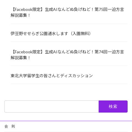
ー
【Facebook限定】生成AIなんどぬ負げねど！第75回一迫方言
ジ
解説募集！
送
伊豆野せせらぎ公園通水します（入園無料）
り
【Facebook限定】生成AIなんどぬ負げねど！第74回一迫方言
解説募集！
東北大学留学生の皆さんとディスカッション
検
索:
会 則