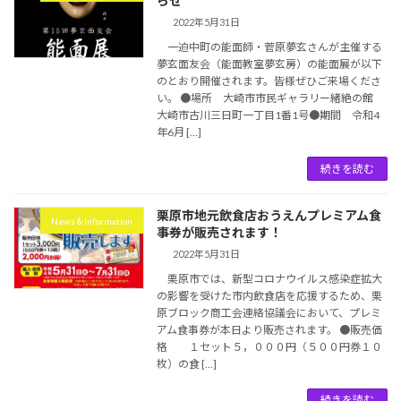
らせ
2022年5月31日
一迫中町の能面師・菅原夢玄さんが主催する
夢玄面友会（能面教室夢玄房）の能面展が以下
のとおり開催されます。皆様ぜひご来場くださ
い。 ●場所 大崎市市民ギャラリー緒絶の館
大崎市古川三日町一丁目1番1号●期間 令和4
年6月 […]
続きを読む
栗原市地元飲食店おうえんプレミアム食
News＆Information
事券が販売されます！
2022年5月31日
栗原市では、新型コロナウイルス感染症拡大
の影響を受けた市内飲食店を応援するため、栗
原ブロック商工会連絡協議会において、プレミ
アム食事券が本日より販売されます。 ●販売価
格 １セット５，０００円（５００円券１０
枚）の食 […]
続きを読む