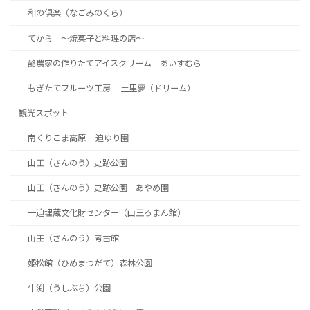
和の倶楽（なごみのくら）
てから ～焼菓子と料理の店～
酪農家の作りたてアイスクリーム あいすむら
もぎたてフルーツ工房 土里夢（ドリーム）
観光スポット
南くりこま高原 一迫ゆり園
山王（さんのう）史跡公園
山王（さんのう）史跡公園 あやめ園
一迫埋蔵文化財センター（山王ろまん館）
山王（さんのう）考古館
姫松館（ひめまつだて）森林公園
牛渕（うしぶち）公園