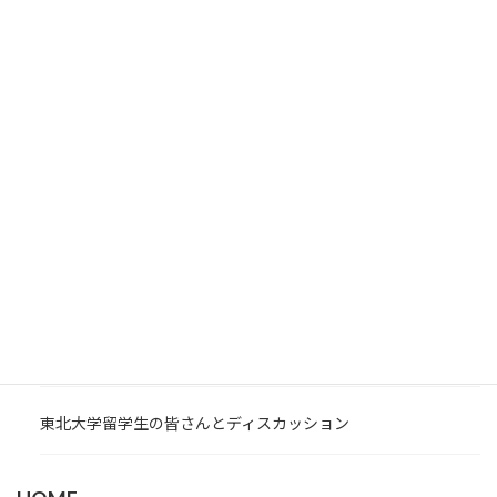
Threads
LINE
Copy
【Facebook限定】生成AIなんどぬ負げねど！第76回一迫方言
解説募集！
【Facebook限定】生成AIなんどぬ負げねど！第75回一迫方言
解説募集！
伊豆野せせらぎ公園通水します（入園無料）
【Facebook限定】生成AIなんどぬ負げねど！第74回一迫方言
解説募集！
東北大学留学生の皆さんとディスカッション