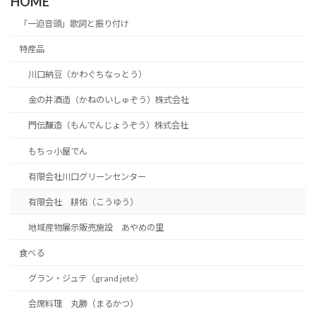
HOME
「一迫音頭」歌詞と振り付け
特産品
川口納豆（かわぐちなっとう）
金の井酒造（かねのいしゅぞう）株式会社
門伝醸造（もんでんじょうぞう）株式会社
もちっ小屋でん
有限会社川口グリーンセンター
有限会社 耕佑（こうゆう）
地域産物展示販売施設 あやめの里
食べる
グラン・ジュテ（grand jete）
会席料理 丸勝（まるかつ）