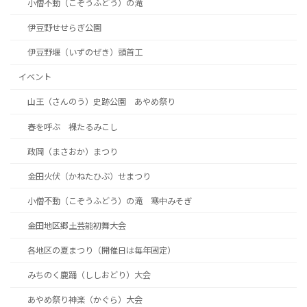
小僧不動（こぞうふどう）の滝
伊豆野せせらぎ公園
伊豆野堰（いずのぜき）頭首工
イベント
山王（さんのう）史跡公園 あやめ祭り
春を呼ぶ 裸たるみこし
政岡（まさおか）まつり
金田火伏（かねたひぶ）せまつり
小僧不動（こぞうふどう）の滝 寒中みそぎ
金田地区郷土芸能初舞大会
各地区の夏まつり（開催日は毎年固定）
みちのく鹿踊（ししおどり）大会
あやめ祭り神楽（かぐら）大会